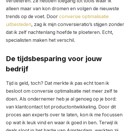
verbeteren. Ze hebben toegang tot tools waar ik
alleen maar van kon dromen en volgen de nieuwste
trends op de voet. Door
conversie optimalisatie
uitbesteden
, zag ik mijn conversieratio’s stijgen zonder
dat ik zelf nachtenlang hoefde te ploeteren. Echt,
specialisten maken het verschil.
De tijdsbesparing voor jouw
bedrijf
Tijd is geld, toch? Dat merkte ik pas echt toen ik
besloot om conversie optimalisatie niet meer zelf te
doen. Als ondernemer heb je al genoeg op je bord:
van klantcontact tot productontwikkeling. Door dit
proces aan experts over te laten, kon ik me focussen
op wat ik leuk vind en waar ik goed in ben. Terwijl ik
deals sloot in het hartje van Amsterdam, werkten zij